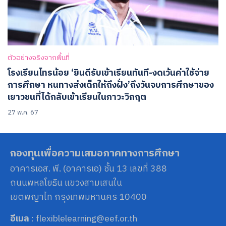
ตัวอย่างจริงจากพื้นที่
โรงเรียนไทรน้อย ‘ยินดีรับเข้าเรียนทันที-งดเว้นค่าใช้จ่าย
การศึกษา หนทางส่งเด็กให้ถึงฝั่ง’ถึงวันจบการศึกษาของ
เยาวชนที่ได้กลับเข้าเรียนในภาวะวิกฤต
27 พ.ค. 67
กองทุนเพื่อความเสมอภาคทางการศึกษา
อาคารเอส. พี. (อาคารเอ) ชั้น 13 เลขที่ 388
ถนนพหลโยธิน แขวงสามเสนใน
เขตพญาไท กรุงเทพมหานคร 10400
อีเมล
: flexiblelearning@eef.or.th