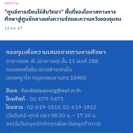
บทความ
“ศูนย์การเรียนไร่ส้มวิทยา” พื้นที่ของโอกาสทางการ
ศึกษาสู่ศูนย์กลางแห่งความรักและความหวังของชุมชน
12 ก.ค. 67
กองทุนเพื่อความเสมอภาคทางการศึกษา
อาคารเอส. พี. (อาคารเอ) ชั้น 13 เลขที่ 388
ถนนพหลโยธิน แขวงสามเสนใน
เขตพญาไท กรุงเทพมหานคร 10400
อีเมล
: flexiblelearning@eef.or.th
โทรศัพท์
: 02-079-5475
โทรสาร
: 02-619-1810, 02-619-1812
(วันจันทร์-ศุกร์ เวลา 08:30 น. – 17:30 น.
ยกเว้นวันหยุดนักขัตฤกษ์และวันหยุดทำการ)