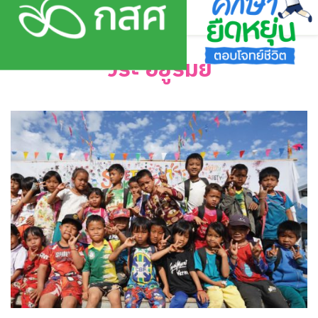
Skip
to
content
วีระ อยู่รัมย์