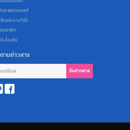
รียนออนไลน์
ปและพอดแคสต์
งสือและงานวิจัย
โฟกราฟิก
ปันไอเดีย
ดตามข่าวสาร