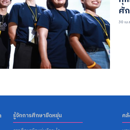
ศัก
30 เม.
Search
for:
า
รู้จักการศึกษายืดหยุ่น
คล