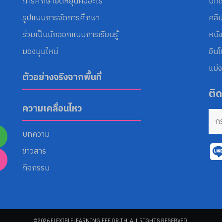
การศึกษายืดหยุ่นคืออะไร
บทเ
รูปแบบการจัดการศึกษา
คลิ
ร่วมเป็นนักออกแบบการเรียนรู้
หนั
มองมุมใหม่
อิน
แบ่ง
ตัวอย่างจริงจากพื้นที่
ติ
ความเคลื่อนไหว
บทความ
ข่าวสาร
กิจกรรม
©2026 FLEXIBLELEARNING.EEF.OR.TH. ALL RIGHTS RESERVED.