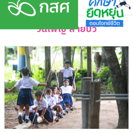
Skip
to
content
วันเพ็ญ สายบัว