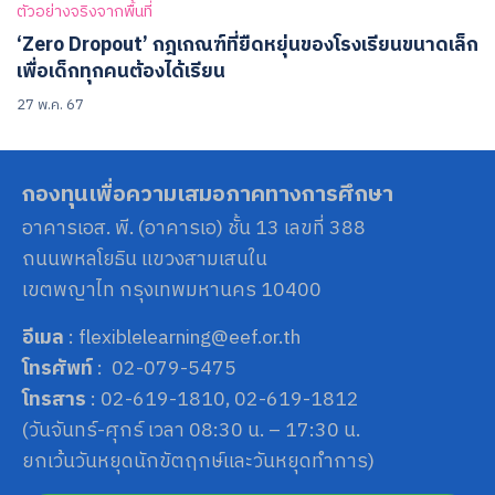
ตัวอย่างจริงจากพื้นที่
‘Zero Dropout’ กฎเกณฑ์ที่ยืดหยุ่นของโรงเรียนขนาดเล็ก
เพื่อเด็กทุกคนต้องได้เรียน
27 พ.ค. 67
กองทุนเพื่อความเสมอภาคทางการศึกษา
อาคารเอส. พี. (อาคารเอ) ชั้น 13 เลขที่ 388
ถนนพหลโยธิน แขวงสามเสนใน
เขตพญาไท กรุงเทพมหานคร 10400
อีเมล
: flexiblelearning@eef.or.th
โทรศัพท์
: 02-079-5475
โทรสาร
: 02-619-1810, 02-619-1812
(วันจันทร์-ศุกร์ เวลา 08:30 น. – 17:30 น.
ยกเว้นวันหยุดนักขัตฤกษ์และวันหยุดทำการ)