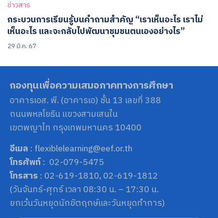
ข่าวสาร
กระบวนการเรียนรู้บนคำถามสำคัญ “เราเห็นอะไร เราไม่
เห็นอะไร และจะกลับไปพัฒนาชุมชนตนเองอย่างไร”
29 มี.ค. 67
กองทุนเพื่อความเสมอภาคทางการศึกษา
อาคารเอส. พี. (อาคารเอ) ชั้น 13 เลขที่ 388
ถนนพหลโยธิน แขวงสามเสนใน
เขตพญาไท กรุงเทพมหานคร 10400
อีเมล
: flexiblelearning@eef.or.th
โทรศัพท์
: 02-079-5475
โทรสาร
: 02-619-1810, 02-619-1812
(วันจันทร์-ศุกร์ เวลา 08:30 น. – 17:30 น.
ยกเว้นวันหยุดนักขัตฤกษ์และวันหยุดทำการ)