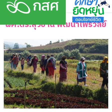
Skip
to
content
ผศ.ดร.สุวิชาน พัฒนาไพรวัลย์