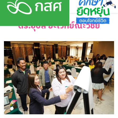
Skip
to
content
ดร.อุบล ยะไวทย์ณะวิชัย