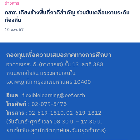
ข่าวสาร
กสศ. เคียงข้างพื้นที่ภาคีสำคัญ ร่วมขับเคลื่อนงานระดับ
ท้องถิ่น
10 ก.พ. 67
กองทุนเพื่อความเสมอภาคทางการศึกษา
อาคารเอส. พี. (อาคารเอ) ชั้น 13 เลขที่ 388
ถนนพหลโยธิน แขวงสามเสนใน
เขตพญาไท กรุงเทพมหานคร 10400
อีเมล
: flexiblelearning@eef.or.th
โทรศัพท์
: 02-079-5475
โทรสาร
: 02-619-1810, 02-619-1812
(วันจันทร์-ศุกร์ เวลา 08:30 น. – 17:30 น.
ยกเว้นวันหยุดนักขัตฤกษ์และวันหยุดทำการ)