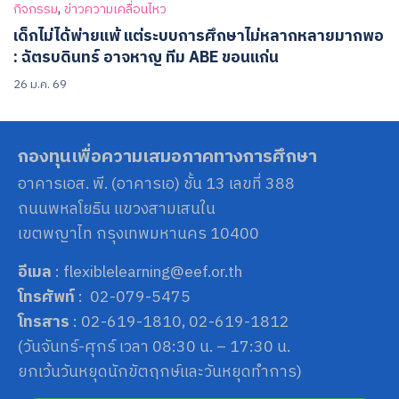
,
กิจกรรม
ข่าวความเคลื่อนไหว
เด็กไม่ได้พ่ายแพ้ แต่ระบบการศึกษาไม่หลากหลายมากพอ
: ฉัตรบดินทร์ อาจหาญ ทีม ABE ขอนแก่น
26 ม.ค. 69
กองทุนเพื่อความเสมอภาคทางการศึกษา
อาคารเอส. พี. (อาคารเอ) ชั้น 13 เลขที่ 388
ถนนพหลโยธิน แขวงสามเสนใน
เขตพญาไท กรุงเทพมหานคร 10400
อีเมล
: flexiblelearning@eef.or.th
โทรศัพท์
: 02-079-5475
โทรสาร
: 02-619-1810, 02-619-1812
(วันจันทร์-ศุกร์ เวลา 08:30 น. – 17:30 น.
ยกเว้นวันหยุดนักขัตฤกษ์และวันหยุดทำการ)